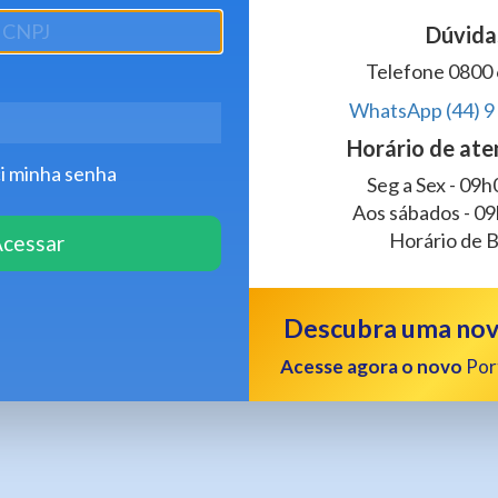
Dúvida
Telefone 0800
WhatsApp (44) 9
Horário de at
i minha senha
Seg a Sex - 09
Aos sábados - 0
Horário de Br
cessar
Descubra uma nova
Acesse agora o novo
Port