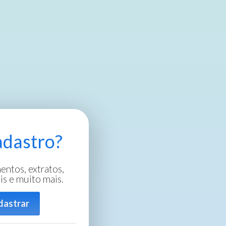
adastro?
entos, extratos,
is e muito mais.
dastrar