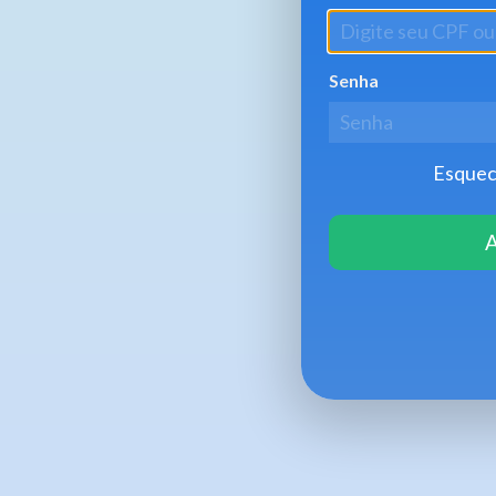
Senha
Esquec
A