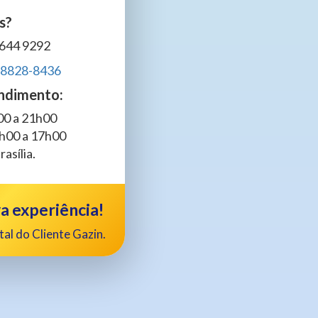
s?
 644 9292
 8828-8436
endimento:
h00 a 21h00
9h00 a 17h00
asília.
 experiência!
al do Cliente Gazin.